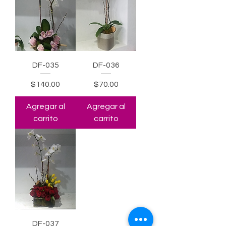
DF-035
DF-036
Precio
Precio
$140.00
$70.00
Agregar al
Agregar al
carrito
carrito
DF-037