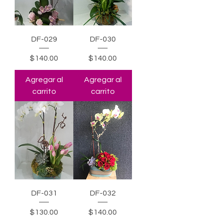
DF-029
DF-030
Precio
Precio
$140.00
$140.00
Agregar al
Agregar al
carrito
carrito
DF-031
DF-032
Precio
Precio
$130.00
$140.00