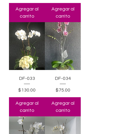
Agregar al
Agregar al
carrito
carrito
DF-033
DF-034
Precio
Precio
$130.00
$75.00
Agregar al
Agregar al
carrito
carrito