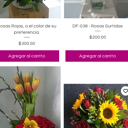
Vista rápida
Vista rápida
osas Rojas, o el color de su
DF-038 - Rosas Surtidas
preferencia.
Precio
$200.00
Precio
$300.00
Agregar al carrito
Agregar al carrito