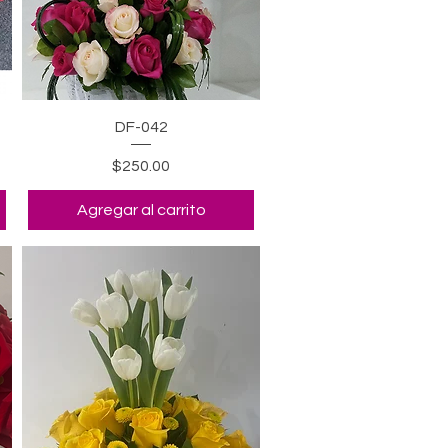
Vista rápida
DF-042
Precio
$250.00
Agregar al carrito