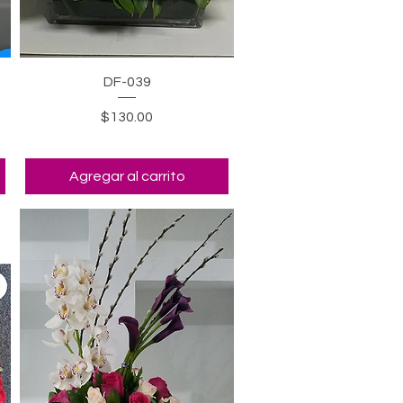
Vista rápida
DF-039
Precio
$130.00
Agregar al carrito