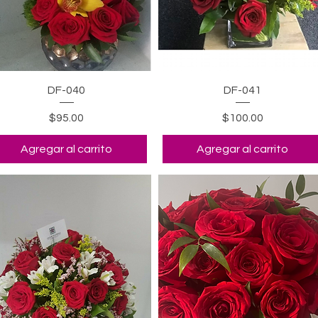
Vista rápida
Vista rápida
DF-040
DF-041
Precio
Precio
$95.00
$100.00
Agregar al carrito
Agregar al carrito