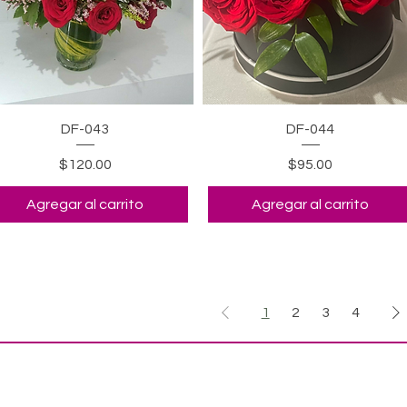
Vista rápida
Vista rápida
DF-043
DF-044
Precio
Precio
$120.00
$95.00
Agregar al carrito
Agregar al carrito
1
2
3
4