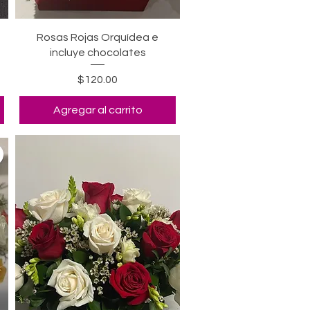
Vista rápida
Rosas Rojas Orquídea e
incluye chocolates
Precio
$120.00
Agregar al carrito