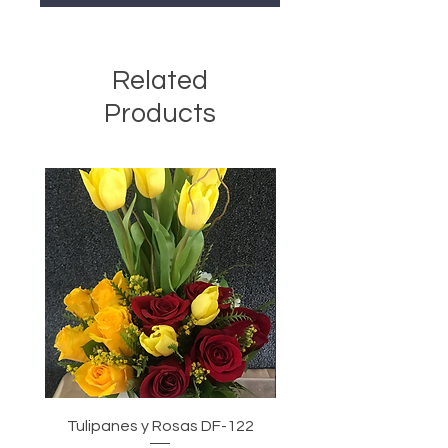
Related
Products
Tulipanes y Rosas DF-122
Tulipanes, Rosas y Gir