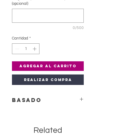
(opcional)
0/500
Cantidad
*
Agregar al carrito
Realizar compra
Basado
Las bases están sujetas a cambio
dependiendo de disponibilidad.
Related