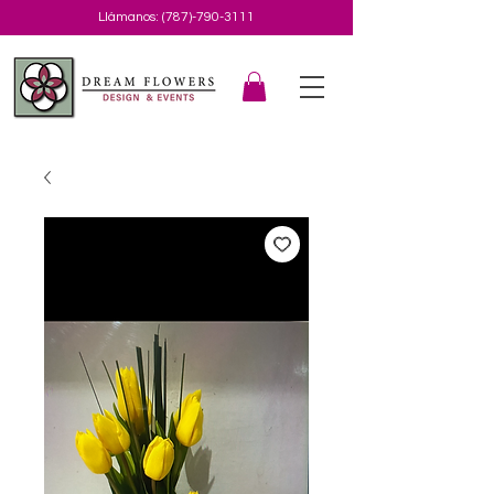
Llámanos:
(787)-790-3111