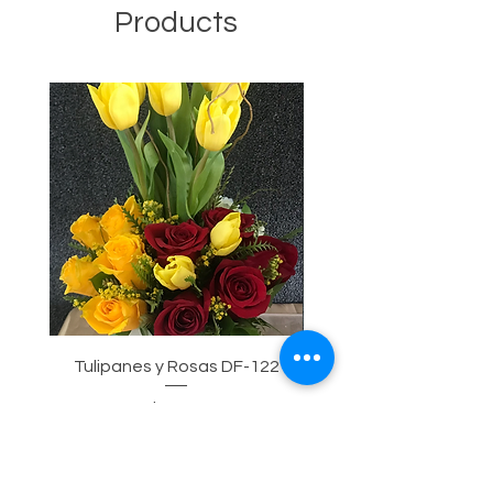
Products
Tulipanes y Rosas DF-122
Tulipanes, Rosas y Gir
Precio
$95.00