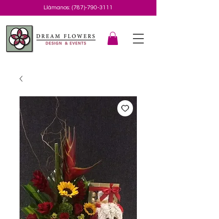
Llámanos:
(787)-790-3111