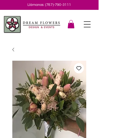
Llámanos:
(787)-790-3111