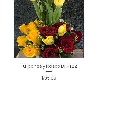
Tulipanes y Rosas DF-122
Tulipanes, Rosas y Gir
Precio
$95.00