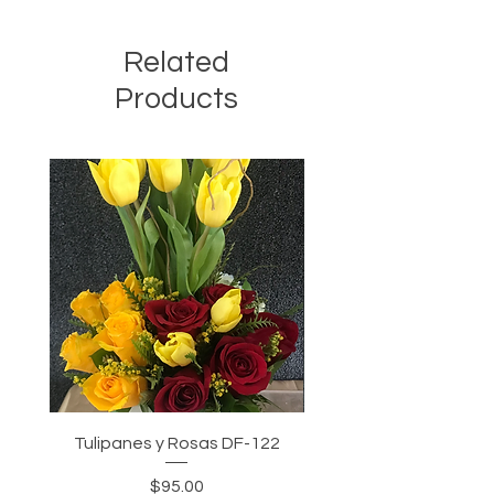
dependiendo de disponibilidad.
Related
Products
Tulipanes y Rosas DF-122
Tulipanes, Rosas y Gir
Precio
$95.00