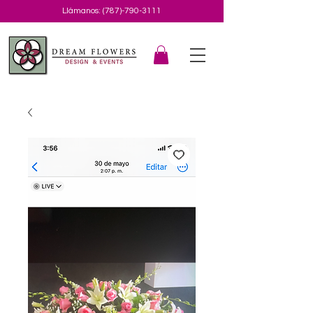
Llámanos:
(787)-790-3111