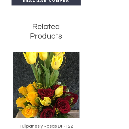
Realizar compra
Related
Products
Tulipanes y Rosas DF-122
Tulipanes, Rosas y Gir