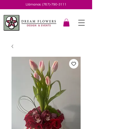
Llámanos:
(787)-790-3111